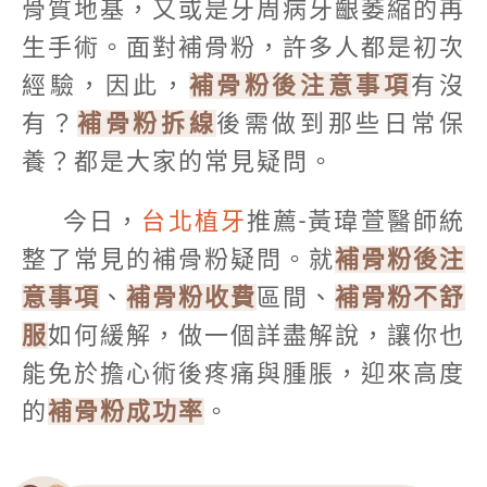
骨質地基，又或是牙周病牙齦萎縮的再
生手術。面對補骨粉，許多人都是初次
經驗，因此，
補骨粉後注意事項
有沒
有？
補骨粉拆線
後需做到那些日常保
養？都是大家的常見疑問。
今日，
台北植牙
推薦-黃瑋萱醫師統
整了常見的補骨粉疑問。就
補骨粉後注
意事項
、
補骨粉收費
區間、
補骨粉不舒
服
如何緩解，做一個詳盡解說，讓你也
能免於擔心術後疼痛與腫脹，迎來高度
的
補骨粉成功率
。