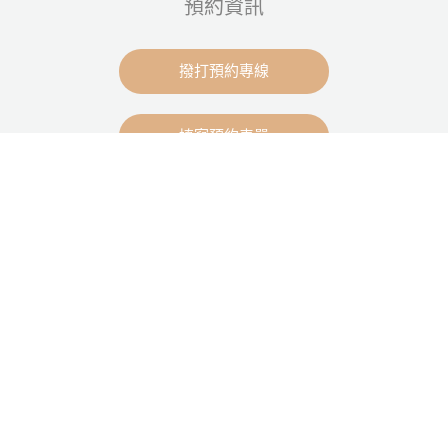
預約資訊
撥打預約專線
填寫預約表單
最新文章
黃瑋萱醫師祝您2026父親節快樂
門診公告|巴威颱風休診公告
門診公告|巴威颱風休診公告