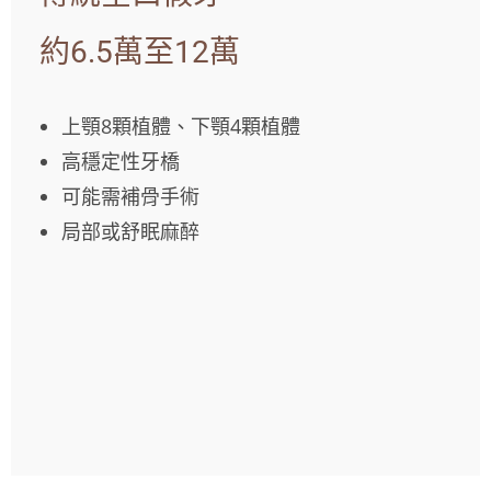
約6.5萬至12萬
上顎8顆植體、下顎4顆植體
高穩定性牙橋
可能需補骨手術
局部或舒眠麻醉