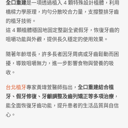
全口重建
是一項透過植入 4 顆特殊設計植體，利用
橋樑力學原理，均勻分散咬合力量，支撐整排牙齒
的植牙技術。
這 4 顆植體穩固地固定整副全瓷假牙，恢復牙齒的
咀嚼功能與外觀，提供長久穩定的使用效果。
隨著年齡增長，許多長者因牙周病或牙齒鬆動而困
擾，導致咀嚼無力，進一步影響食物與營養的吸
收。
台北植牙
專家黃瑋萱醫師指出，
全口重建結合植
牙、假牙修復、牙齦調整及齒列矯正等多項治療
，
能全面恢復牙齒功能，提升患者的生活品質與自信
心。