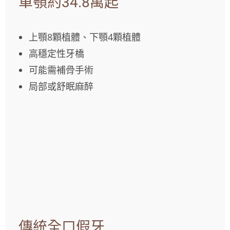
單顎約34.8萬起
上顎8顆植體、下顎4顆植體
高穩定性牙橋
可能需補骨手術
局部或舒眠麻醉
傳統全口假牙