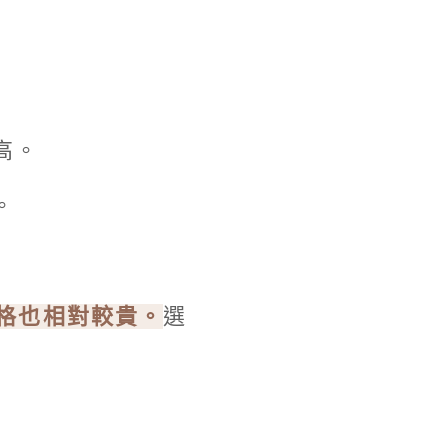
高。
。
格也相對較貴。
選