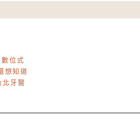
？
.數位式
友還想知道
台北牙醫