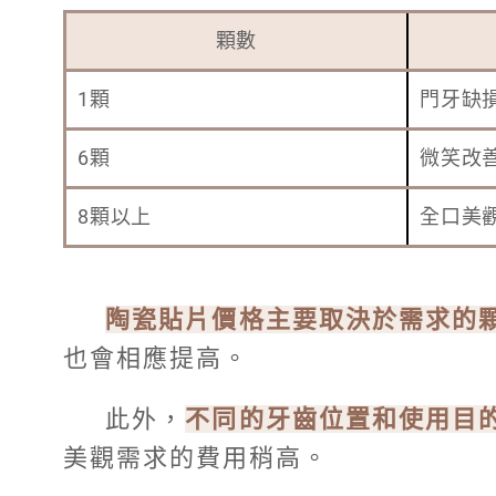
顆數
1顆
門牙缺
6顆
微笑改
8顆以上
全口美
陶瓷貼片價格主要取決於需求的
也會相應提高。
此外，
不同的牙齒位置和使用目
美觀需求的費用稍高。