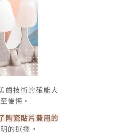
美齒技術的確能大
甚至後悔。
了陶瓷貼片費用的
聰明的選擇。