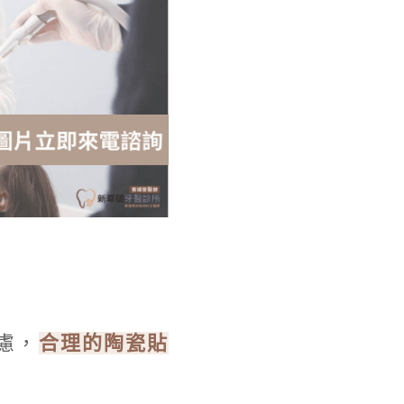
慮，
合理的陶瓷貼