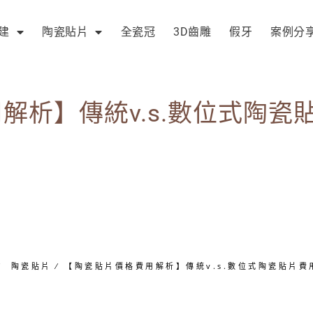
建
陶瓷貼片
全瓷冠
3D齒雕
假牙
案例分
解析】傳統v.s.數位式陶瓷
∕
陶瓷貼片
∕
【陶瓷貼片價格費用解析】傳統v.s.數位式陶瓷貼片費