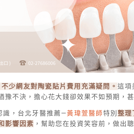
上，不少網友對陶瓷貼片費用充滿疑問。
這項
猶豫不決，擔心花大錢卻效果不如預期，
認識，台北牙醫推薦—
黃瑋萱醫師
特別
整理
和影響因素
，幫助您在投資笑容前，做出