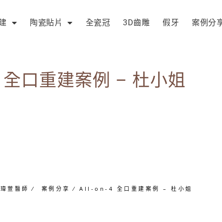
建
陶瓷貼片
全瓷冠
3D齒雕
假牙
案例分
n-4 全口重建案例 – 杜小姐
黃瑋萱醫師
∕
案例分享
∕
All-on-4 全口重建案例 – 杜小姐