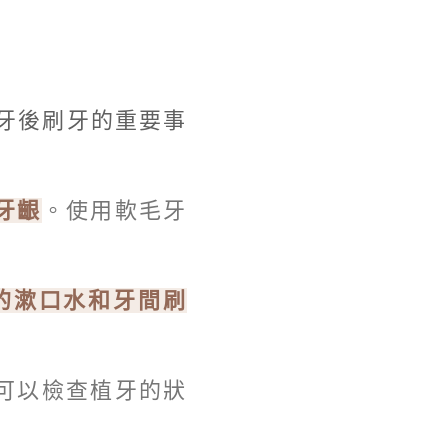
牙後刷牙的重要事
牙齦
。使用軟毛牙
的漱口水和牙間刷
可以檢查植牙的狀