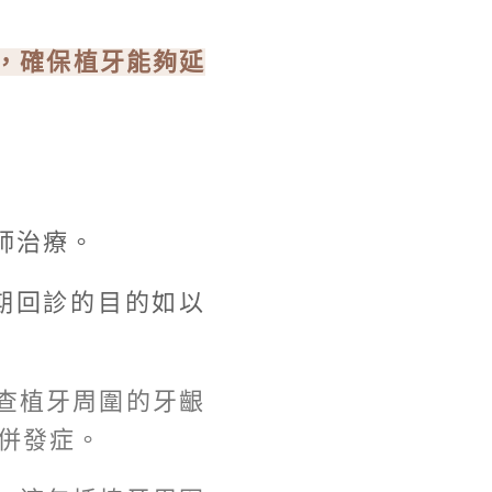
，確保植牙能夠延
師治療。
期回診的目的如以
查植牙周圍的牙齦
併發症。