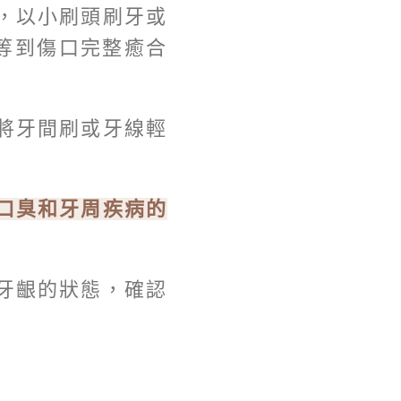
，以小刷頭刷牙或
等到傷口完整癒合
將牙間刷或牙線輕
口臭和牙周疾病的
牙齦的狀態，確認