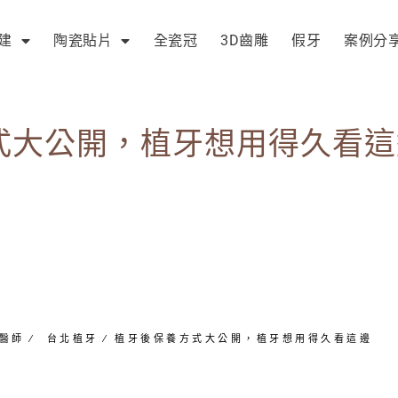
建
陶瓷貼片
全瓷冠
3D齒雕
假牙
案例分
式大公開，植牙想用得久看這
醫師
∕
台北植牙
∕
植牙後保養方式大公開，植牙想用得久看這邊