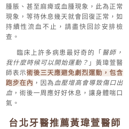
腫脹、甚至麻痺或血腫現象，此為正常
現象，等待休息幾天就會回復正常，如
持續性流血不止，請盡快回診安排檢
查。
臨床上許多病患最好奇的「
醫師，
我什麼時候可以開始運動？
」黃瑋萱醫
師表示
術後三天應避免劇烈運動，包含
跑步在內
，因為
血壓增高會導致傷口出
血
，術後一周應好好休息，讓身體喘口
氣。
台北牙醫推薦黃瑋萱醫師