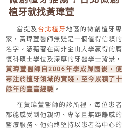
植牙就找黃瑋萱
當提及
台北植牙
地區的微創植牙專
家，黃瑋萱醫師無疑是一個值得信賴的
名字。憑藉著在南非金山大學贏得的贋
復科碩士學位及深厚的牙醫學士背景，
黃瑋萱醫師自2006年學成歸國後，便
專注於植牙領域的實踐，至今累積了十
餘年的豐富經驗
。
在黃瑋萱醫師的診所裡，每位患者
都能感受到他親切、專業且無距離感的
醫療服務。他始終堅持以患者為中心的