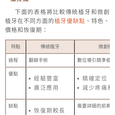
下面的表格將比較傳統植牙和微創
植牙在不同方面的
植牙優缺點
、特色、
價格和恢復期：
特點
傳統植牙
微創植
過程
翻瓣手術
數位導引精準植
優點
經驗豐富
精確定位
廣泛應用
減少疼痛和
缺點
需要詳細的前期
恢復期較長