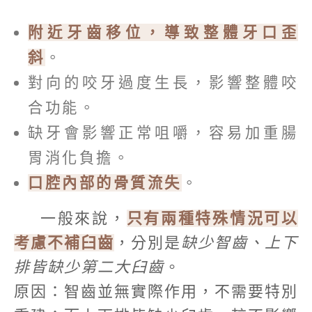
附近牙齒移位，導致整體牙口歪
斜
。
對向的咬牙過度生長，影響整體咬
合功能。
缺牙會影響正常咀嚼，容易加重腸
胃消化負擔。
口腔內部的骨質流失
。
一般來說，
只有兩種特殊情況可以
考慮不補臼齒
，分別是
缺少智齒、上下
排皆缺少第二大臼齒
。
原因：智齒並無實際作用，不需要特別