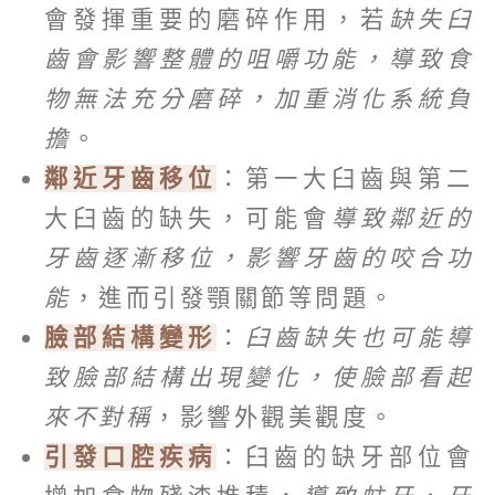
會發揮重要的磨碎作用，若
缺失臼
齒會影響整體的咀嚼功能，導致食
物無法充分磨碎，加重消化系統負
擔
。
鄰近牙齒移位
：第一大臼齒與第二
大臼齒的缺失，可能會
導致鄰近的
牙齒逐漸移位，影響牙齒的咬合功
能
，進而引發顎關節等問題。
臉部結構變形
：
臼齒缺失也可能導
致臉部結構出現變化，使臉部看起
來不對稱
，影響外觀美觀度。
引發口腔疾病
：臼齒的缺牙部位會