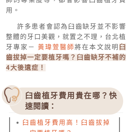
用。
許多患者會認為臼齒缺牙並不影響
整體的牙口美觀，就置之不理，台北植
牙專家－
黃瑋萱醫師
將在本文說明
臼
齒拔掉一定要植牙嗎？臼齒缺牙不補的
4大後遺症！
臼齒植牙費用貴在哪？快
速閱讀：
臼齒植牙費用高！臼齒拔掉