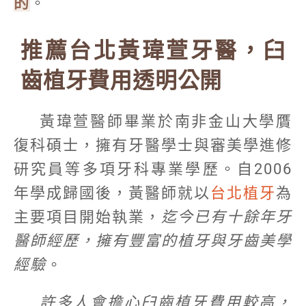
的
。
推薦台北黃瑋萱牙醫，臼
齒植牙費用透明公開
黃瑋萱醫師畢業於南非金山大學贋
復科碩士，擁有牙醫學士與審美學進修
研究員等多項牙科專業學歷。自2006
年學成歸國後，黃醫師就以
台北植牙
為
主要項目開始執業，
迄今已有十餘年牙
醫師經歷，擁有豐富的植牙與牙齒美學
經驗
。
許多人會擔心臼齒植牙費用較高，