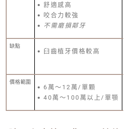
舒適感高
咬合力較強
不需磨損鄰牙
缺點
臼齒植牙價格較高
價格範圍
6萬～12萬/單顆
40萬～100萬以上/單顎