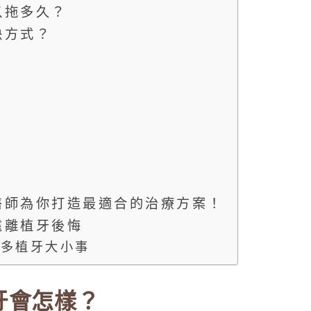
以拖多久？
決方式？
醫師為你打造最適合的治療方案！
遠離植牙後悔
更多植牙大小事
牙會怎樣？