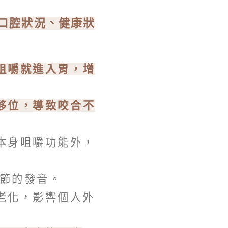
口腔狀況、健康狀
咀嚼就進入胃，增
移位，導致咬合不
本身咀嚼功能外，
音節的發音。
老化，影響個人外