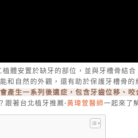
工植體安置於缺牙的部位，並與牙槽骨結合
能和自然的外觀，還有助於保護牙槽骨的
會產生一系列後遺症，包含牙齒位移、咬
？跟著台北植牙推薦-
黃瑋萱醫師
一起來了
？