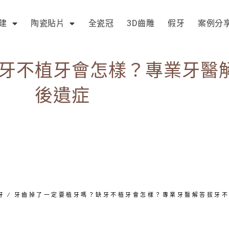
建
陶瓷貼片
全瓷冠
3D齒雕
假牙
案例分
牙不植牙會怎樣？專業牙醫
後遺症
牙
∕
牙齒掉了一定要植牙嗎？缺牙不植牙會怎樣？專業牙醫解答拔牙