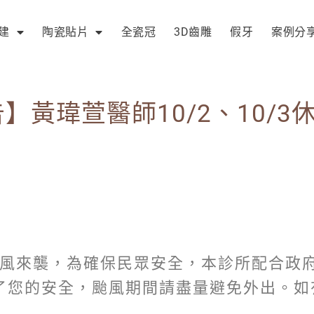
建
陶瓷貼片
全瓷冠
3D齒雕
假牙
案例分
黃瑋萱醫師10/2、10/3
颱風來襲，為確保民眾安全，本診所配合政
診。 為了您的安全，颱風期間請盡量避免外出。