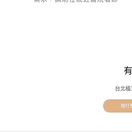
台北植
撥打