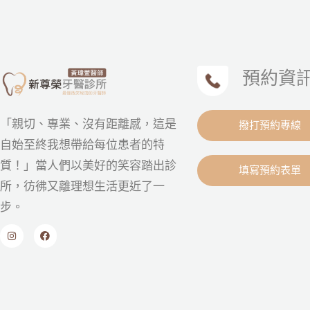
預約資
「親切、專業、沒有距離感，這是
撥打預約專線
自始至終我想帶給每位患者的特
質！」當人們以美好的笑容踏出診
填寫預約表單
所，彷彿又離理想生活更近了一
步。