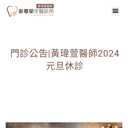
門診公告|黃瑋萱醫師2024
元旦休診