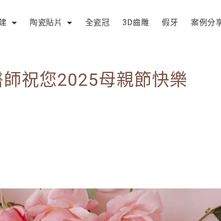
建
陶瓷貼片
全瓷冠
3D齒雕
假牙
案例分
師祝您2025母親節快樂