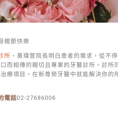
母親節快樂
診所
，黃瑋萱院長明白患者的需求，從不停
間口而相傳的親切且專業的牙醫診所。診所
所治療項目，在新尊榮牙醫中就能解決你的
約電話
02-27686006