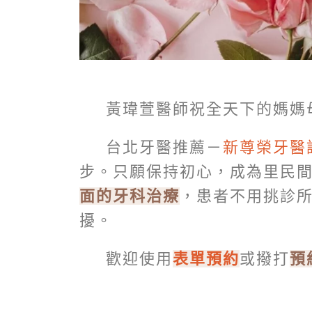
黃瑋萱醫師祝全天下的媽媽
台北牙醫推薦－
新尊榮牙醫
步。只願保持初心，成為里民
面的牙科治療
，患者不用挑診
擾。
歡迎使用
表單預約
或撥打
預