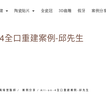
建
陶瓷貼片
全瓷冠
3D齒雕
假牙
案例分
on-4全口重建案例-邱先生
黃瑋萱醫師
∕
案例分享
∕
All-on-4全口重建案例-邱先生