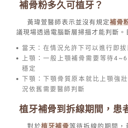
補骨粉多久可植牙？
黃瑋萱醫師表示並沒有規定
補骨
議現場透過電腦斷層掃描才能判斷。
當天：在情況允許下可以進行即拔
上顎：一般上顎補骨需要等待4~
穩定
下顎：下顎骨質原本就比上顎強壯
況依舊需要醫師判斷
植牙補骨到拆線期間，患
對於
植牙補骨
等待拆線的期間，