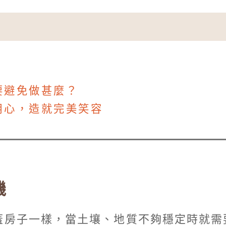
要避免做甚麼？
用心，造就完美笑容
機
蓋房子一樣，當土壤、地質不夠穩定時就需