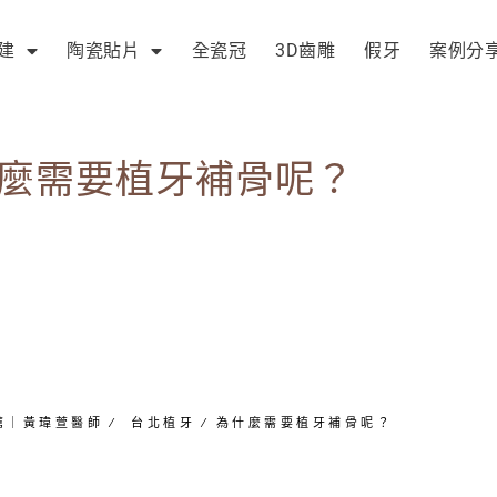
建
陶瓷貼片
全瓷冠
3D齒雕
假牙
案例分
麼需要植牙補骨呢？
薦｜黃瑋萱醫師
∕
台北植牙
∕
為什麼需要植牙補骨呢？