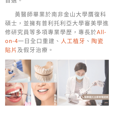
首選。
黃醫師畢業於南非金山大學贋復科
碩士，並擁有普利托利亞大學審美學進
修研究員等多項專業學歷，專長於
All-
on-4
一日全口重建、
人工植牙
、
陶瓷
貼片
及假牙治療。