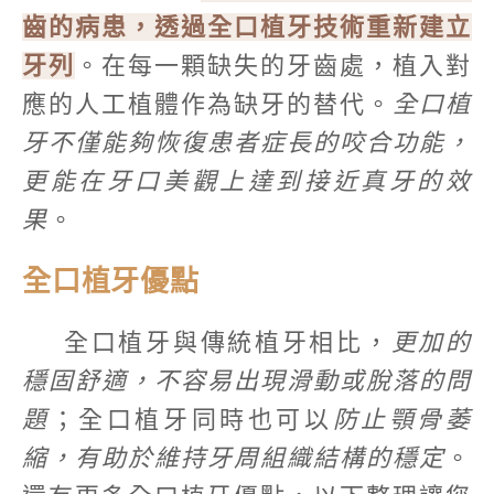
齒的病患，透過全口植牙技術重新建立
牙列
。在每一顆缺失的牙齒處，植入對
應的人工植體作為缺牙的替代。
全口植
牙不僅能夠恢復患者症長的咬合功能，
更能在牙口美觀上達到接近真牙的效
果
。
全口植牙優點
全口植牙與傳統植牙相比，
更加的
穩固舒適，不容易出現滑動或脫落的問
題
；全口植牙同時也可以
防止顎骨萎
縮，有助於維持牙周組織結構的穩定
。