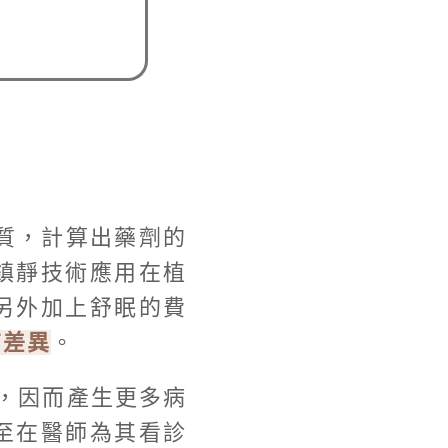
質，計算出藥劑的
鎮靜技術應用在植
另外加上舒眠的費
有差異
。
，因而產生更多病
至在醫師為其看診