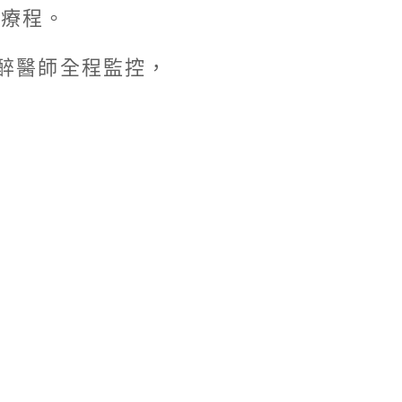
牙療程。
醉醫師全程監控，