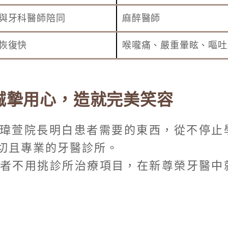
與牙科醫師陪同
麻醉醫師
恢復快
喉嚨痛、嚴重暈眩、嘔吐
誠摯用心，造就完美笑容
黃瑋萱院長明白患者需要的東西，從不停止
切且專業的牙醫診所。
者不用挑診所治療項目，在新尊榮牙醫中