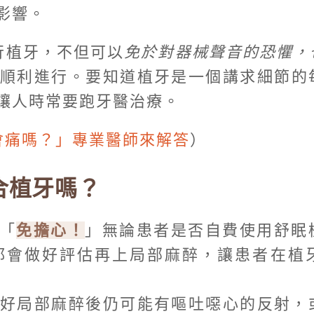
影響。
行植牙，不但可以
免於對器械聲音的恐懼，
順利進行。要知道植牙是一個講求細節的
讓人時常要跑牙醫治療。
會痛嗎？」專業醫師來解答
）
合植牙嗎？
「
免擔心！
」無論患者是否自費使用舒眠
都會做好評估再上局部麻醉，讓患者在植
好局部麻醉後仍可能有嘔吐噁心的反射，