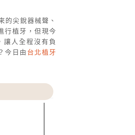
來的尖銳器械聲、
進行植牙，但現今
，讓人全程沒有負
？今日由
台北植牙