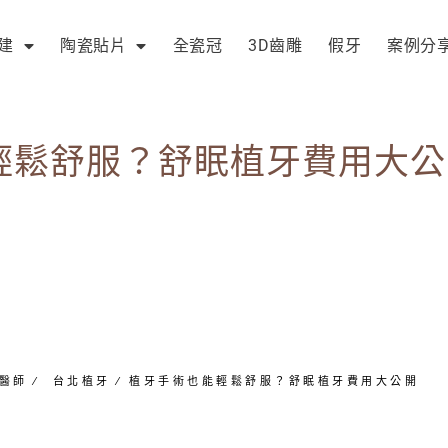
建
陶瓷貼片
全瓷冠
3D齒雕
假牙
案例分
輕鬆舒服？舒眠植牙費用大公
醫師
∕
台北植牙
∕
植牙手術也能輕鬆舒服？舒眠植牙費用大公開