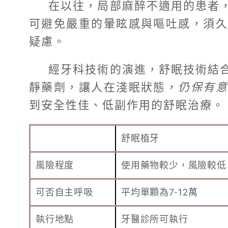
在以往，局部麻醉不適用的患者
可避免嚴重的暈眩感與嘔吐感，須久
疑慮。
經牙科技術的演進，舒眠技術結
靜藥劑，讓人在淺眠狀態，
仍保有
到安全性佳、低副作用的舒眠治療。
舒眠植牙
風險程度
使用藥物較少，風險較低
可否自主呼吸
平均單顆為7-12萬
執行地點
牙醫診所可執行